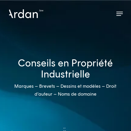
Skip
Menu
to
Close
main
Menu
content
Conseils en Propriété
Industrielle
Marques – Brevets – Dessins et modèles – Droit
d’auteur – Noms de domaine