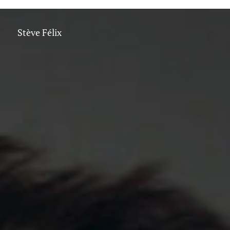
Stève
Félix
Stève Félix