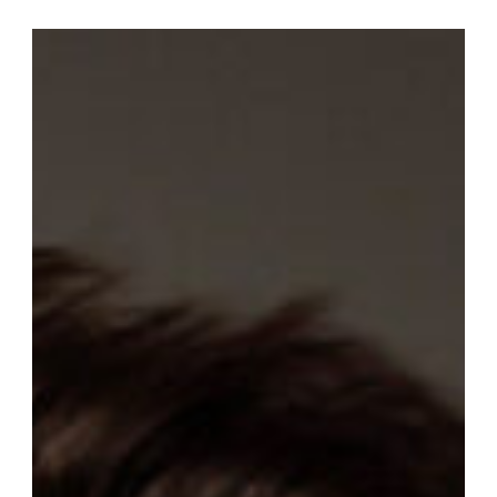
Stève
Félix