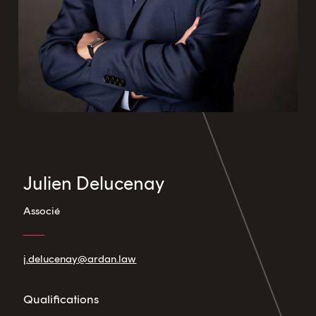
Julien Delucenay
Associé
j.delucenay@ardan.law
Qualifications