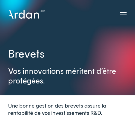
Skip
Menu
to
Close
main
Menu
content
Brevets
Vos innovations méritent d’être
protégées.
Une bonne gestion des brevets assure la
rentabilité de vos investissements R&D.