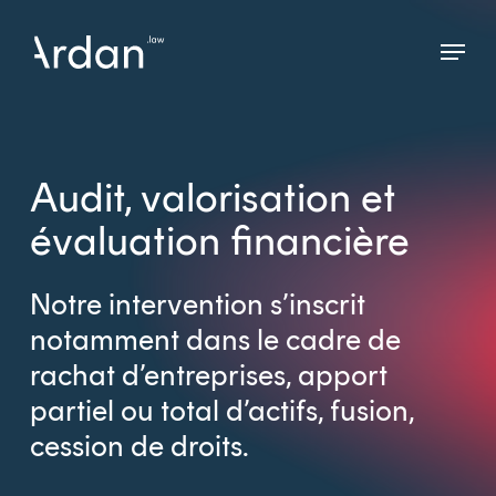
Skip
Menu
to
Close
main
Menu
content
Audit, valorisation et
évaluation financière
Notre intervention s’inscrit
notamment dans le cadre de
rachat d’entreprises, apport
partiel ou total d’actifs, fusion,
cession de droits.