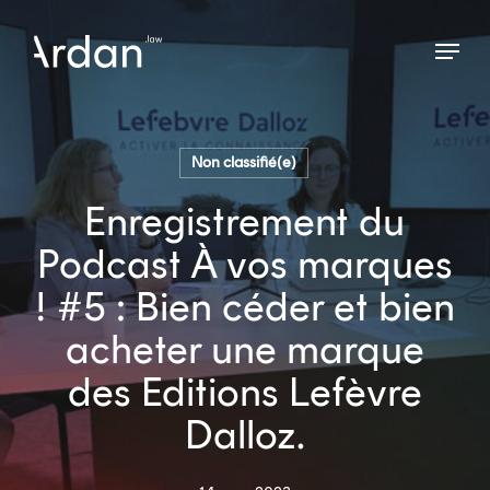
Skip
Menu
to
Close
main
Menu
content
Non classifié(e)
Enregistrement du
Podcast À vos marques
! #5 : Bien céder et bien
acheter une marque
des Editions Lefèvre
Dalloz.