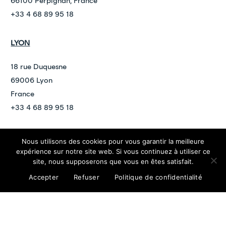
66100 Perpignan, France
+33 4 68 89 95 18
LYON
18 rue Duquesne
69006 Lyon
France
+33 4 68 89 95 18
©
2026
ARDAN
Nous utilisons des cookies pour vous garantir la meilleure
expérience sur notre site web. Si vous continuez à utiliser ce
contact@ardan.law
site, nous supposerons que vous en êtes satisfait.
Politique de confidentialité
Mentions légales
Accepter
Refuser
Politique de confidentialité