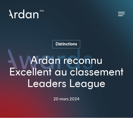
Skip
Menu
to
Close
main
Menu
content
Distinctions
Ardan reconnu
Excellent au classement
Leaders League
20 mars 2024