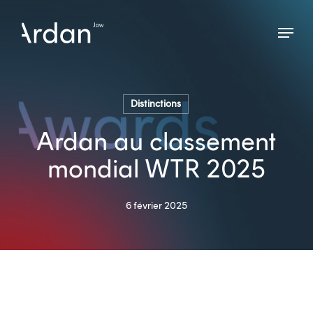
Skip
Menu
to
Close
main
Menu
content
Distinctions
Ardan au classement
mondial WTR 2025
6 février 2025