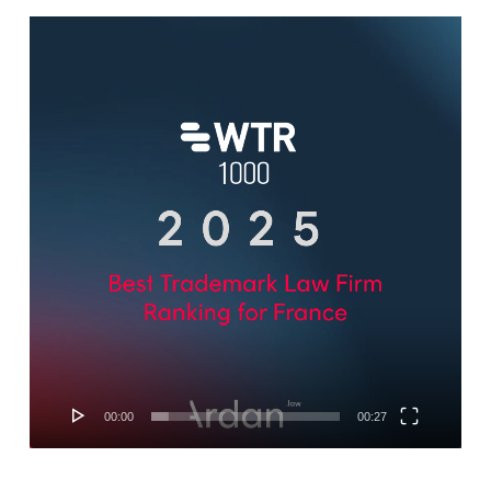
Lecteur
vidéo
00:00
00:27