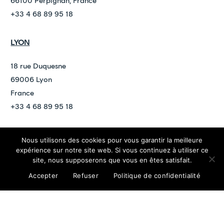
66100 Perpignan, France
+33 4 68 89 95 18
LYON
18 rue Duquesne
69006 Lyon
France
+33 4 68 89 95 18
Nous utilisons des cookies pour vous garantir la meilleure
©
2026
ARDAN
expérience sur notre site web. Si vous continuez à utiliser ce
contact@ardan.law
site, nous supposerons que vous en êtes satisfait.
Politique de confidentialité
Mentions légales
Accepter
Refuser
Politique de confidentialité